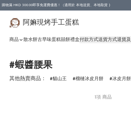
購物滿 HKD 300.00即享免運費優惠！（適用於 本地送貨、本地取貨 )
阿嫲現烤手工蛋糕
商品
散水餅
古早味蛋糕
囍餅禮盒
付款方式
送貨方式
退貨及
#蝦醬腰果
其他熱賣商品：
貓山王
榴槤冰皮月餅
冰皮月餅
1項 商品