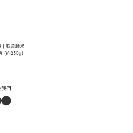
 | 蝦醬腰果｜
(約230g)
注我們