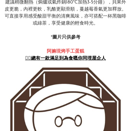
建議稍微翻熱（焗爐或氣炸鍋180°C加熱3-5分鐘），貝果外
皮更脆，內裡更軟，乳酪更顯滑順，蔓越莓香氣更加釋放。
可直接享用感受酸甜平衡的清爽風味，亦可搭配一杯黑咖啡
或綠茶，享受健康的輕食時光。
*圖片只供參考
阿嫲現烤手工蛋糕
👍🏻總有一款滿足到為食嘅你同埋屋企人