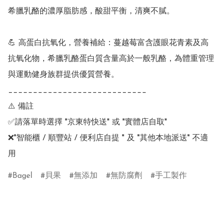
希臘乳酪的濃厚脂肪感，酸甜平衡，清爽不膩。

💪 高蛋白抗氧化，營養補給：蔓越莓富含護眼花青素及高
抗氧化物，希臘乳酪蛋白質含量高於一般乳酪，為體重管理
與運動健身族群提供優質營養。

____________________________

⚠️ 備註

✅請落單時選擇 "京東特快送" 或 "實體店自取"

❌"智能櫃 / 順豐站 / 便利店自提 " 及 "其他本地派送" 不適
用
Bagel
貝果
無添加
無防腐劑
手工製作