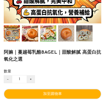
阿嫲｜蔓越莓乳酪BAGEL｜甜酸解膩 高蛋白抗
氧化之選
數量
−
+
加至購物車