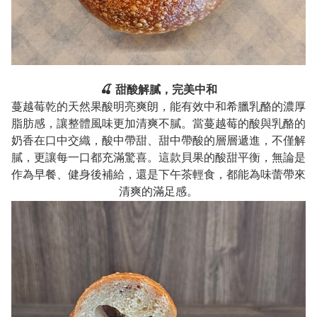
🍒 甜酸解膩，完美中和
蔓越莓乾的天然果酸明亮爽朗，能有效中和希臘乳酪的濃厚
脂肪感，讓整體風味更加清爽不膩。當蔓越莓的酸與乳酪的
奶香在口中交織，酸中帶甜、甜中帶酸的層層遞進，不僅解
膩，更讓每一口都充滿驚喜。這款貝果的酸甜平衡，無論是
作為早餐、健身後補給，還是下午茶輕食，都能為味蕾帶來
清爽的滿足感。