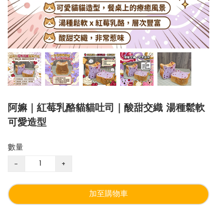
阿嫲｜紅莓乳酪貓貓吐司｜酸甜交織 湯種鬆軟
可愛造型
數量
−
+
加至購物車