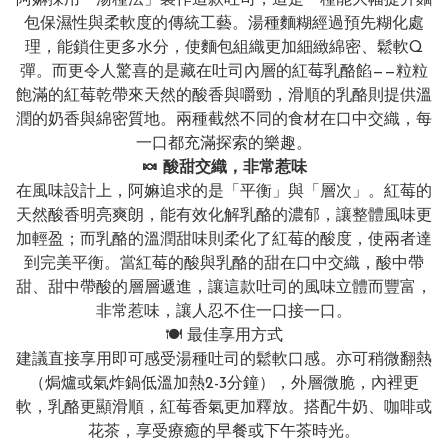
阿嫲採用「湯種法」製作這款吐司，這是一種能大幅提升麵
包保濕性與柔軟度的傳統工藝。湯種麵糊經過預先糊化處
理，能鎖住更多水分，使麵包組織更加細緻綿密、鬆軟Q
彈。而更令人驚喜的是藏在吐司內層的紅莓乳酪餡——粒粒
飽滿的紅莓乾帶來天然的酸香與嚼勁，滑順的乳酪則提供溫
潤的奶香與綿密質地。兩種截然不同的食材在口中交織，每
一口都充滿探索的樂趣。
🍬 酸甜交織，非常惹味
在風味設計上，阿嫲追求的是「平衡」與「層次」。紅莓的
天然酸香明亮爽朗，能有效化解乳酪的濃郁，讓整體風味更
加輕盈；而乳酪的溫潤甜味則柔化了紅莓的酸度，使兩者達
到完美平衡。當紅莓的酸與乳酪的甜在口中交織，酸中帶
甜、甜中帶酸的層層遞進，讓這款吐司的風味立體而豐富，
非常惹味，讓人忍不住一口接一口。
🍽️ 最佳享用方式
建議直接享用即可感受湯種吐司的鬆軟口感。亦可稍微翻熱
（焗爐或氣炸鍋低溫加熱2-3分鐘），外層微脆，內裡更
軟，乳酪更顯滑順，紅莓香氣更加釋放。搭配牛奶、咖啡或
花茶，享受療癒的早餐或下午茶時光。