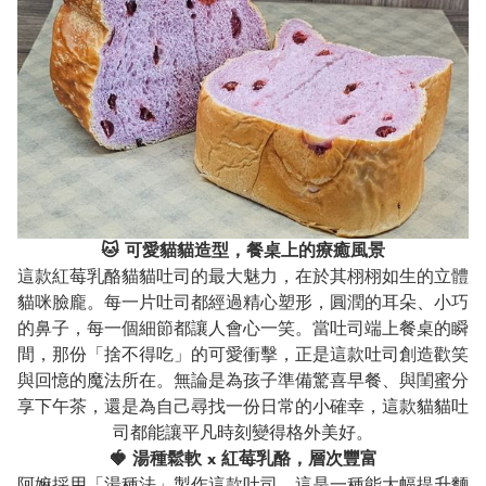
🐱 可愛貓貓造型，餐桌上的療癒風景
這款紅莓乳酪貓貓吐司的最大魅力，在於其栩栩如生的立體
貓咪臉龐。每一片吐司都經過精心塑形，圓潤的耳朵、小巧
的鼻子，每一個細節都讓人會心一笑。當吐司端上餐桌的瞬
間，那份「捨不得吃」的可愛衝擊，正是這款吐司創造歡笑
與回憶的魔法所在。無論是為孩子準備驚喜早餐、與閨蜜分
享下午茶，還是為自己尋找一份日常的小確幸，這款貓貓吐
司都能讓平凡時刻變得格外美好。
🍓 湯種鬆軟 x 紅莓乳酪，層次豐富