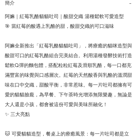
簡介
−
阿嫲｜紅莓乳酪貓貓吐司｜酸甜交織 湯種鬆軟可愛造型

🎯 當紅莓的酸遇上乳酪的甜，酸甜交織的可口滋味

阿嫲全新推出「紅莓乳酪貓貓吐司」，將療癒的貓咪造型與
酸甜可口的紅莓乳酪組合完美結合。利用湯種發酵技術打造
鬆軟Q彈的麵包體，搭配粒粒紅莓及滑順乳酪，每一口都充
滿豐富的味覺與口感層次。紅莓的天然酸香與乳酪的溫潤甜
味在口中交織，甜酸平衡，非常惹味。每一片吐司都擁有可
愛的貓貓臉龐，為早餐、下午茶時光增添無限樂趣，無論是
大人還是小孩，都會被這份可愛與美味所融化！

✨ 三大亮點

🐱 可愛貓貓造型，餐桌上的療癒風景：每一片吐司都是立