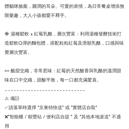
體貓咪臉龐，圓潤的耳朵、可愛的表情，為日常餐桌增添無
限樂趣，大人小孩都愛不釋手。

🍓 湯種鬆軟 x 紅莓乳酪，層次豐富：利用湯種發酵技術打
造鬆軟Q彈的麵包體，搭配粒粒紅莓及滑順乳酪，口感與味
覺層次豐富。

🍬 酸甜交織，非常惹味：紅莓的天然酸香與乳酪的溫潤甜
味在口中交織，甜酸平衡，每一口都充滿驚喜。

____________________________

⚠️ 備註

✅請落單時選擇 "京東特快送" 或 "實體店自取"

❌"智能櫃 / 順豐站 / 便利店自提 " 及 "其他本地派送" 不適
用