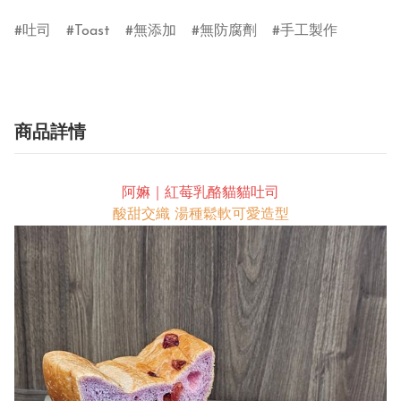
吐司
Toast
無添加
無防腐劑
手工製作
商品詳情
阿嫲｜紅莓乳酪貓貓吐司
酸甜交織 湯種鬆軟可愛造型