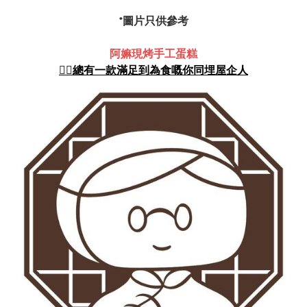
*圖片只供參考
阿嫲現烤手工蛋糕
👍🏻總有一款滿足到為食嘅你同埋屋企人