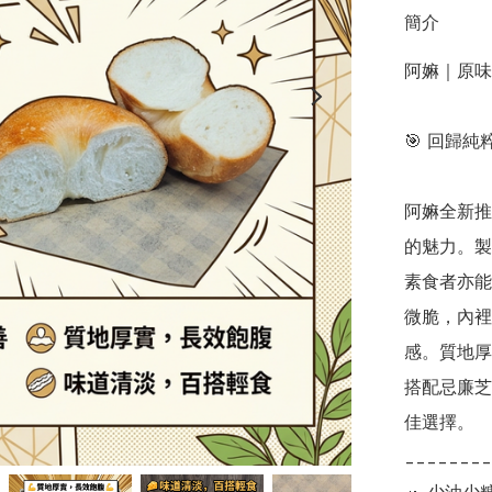
簡介
阿嫲｜原味
🎯 回歸
阿嫲全新推
的魅力。製
素食者亦能
微脆，內裡
感。質地厚
搭配忌廉芝
佳選擇。

________