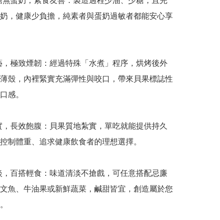
少糖無蛋奶，素食友善：製造過程少油、少糖，且完
奶，健康少負擔，純素者與蛋奶過敏者都能安心享
工藝，極致煙韌：經過特殊「水煮」程序，烘烤後外
薄殼，內裡緊實充滿彈性與咬口，帶來貝果標誌性
口感。

厚實，長效飽腹：貝果質地紮實，單吃就能提供持久
控制體重、追求健康飲食者的理想選擇。

清淡，百搭輕食：味道清淡不搶戲，可任意搭配忌廉
文魚、牛油果或新鮮蔬菜，鹹甜皆宜，創造屬於您
。
