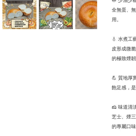
🥗 少油
全無蛋、無
用。

💧 水煮
皮形成微脆
的極致煙韌
💪 質地
飽足感，是
🧀 味道
芝士、煙三
的專屬口味