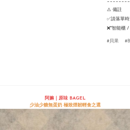
________
⚠️ 備註

✅請落單時選
❌"智能櫃 
貝果
B
阿嫲｜原味 BAGEL
少油少糖無蛋奶 極致煙韌輕食之選