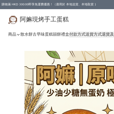
購物滿 HKD 300.00即享免運費優惠！（適用於 本地送貨、本地取貨 )
阿嫲現烤手工蛋糕
商品
散水餅
古早味蛋糕
囍餅禮盒
付款方式
送貨方式
退貨及