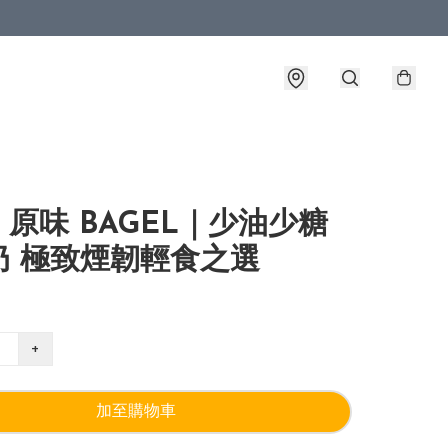
原味 BAGEL｜少油少糖
奶 極致煙韌輕食之選
+
加至購物車