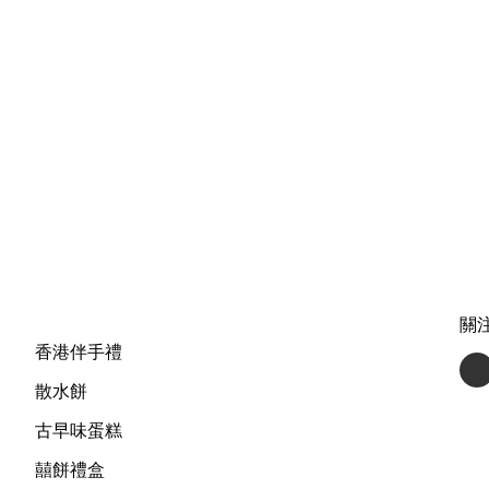
關
香港伴手禮
散水餅
古早味蛋糕
囍餅禮盒